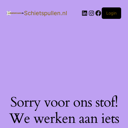
LinkedIn
Instagram
Facebook
Schietspullen.nl
Login
Sorry voor ons stof!
We werken aan iets