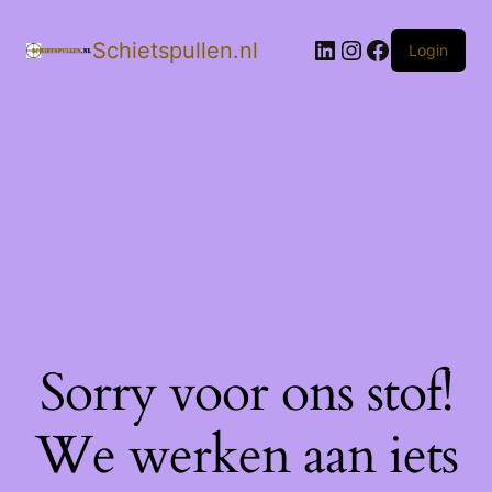
LinkedIn
Instagram
Facebook
Schietspullen.nl
Login
Sorry voor ons stof!
We werken aan iets