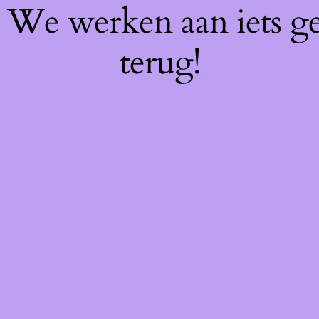
f! We werken aan iets g
terug!