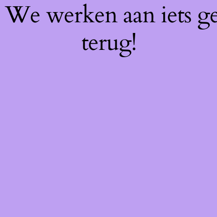
f! We werken aan iets g
terug!