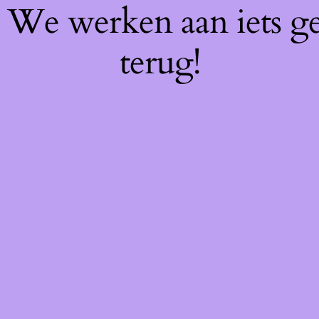
f! We werken aan iets g
terug!