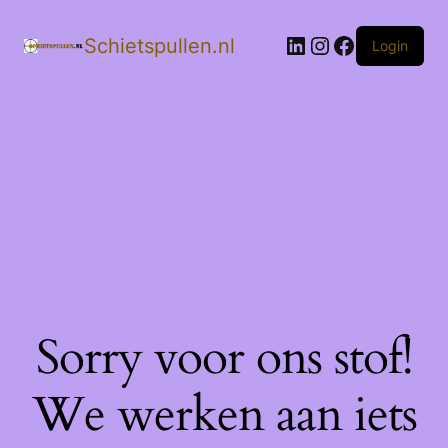
LinkedIn
Instagram
Facebook
Schietspullen.nl
Login
Sorry voor ons stof!
We werken aan iets