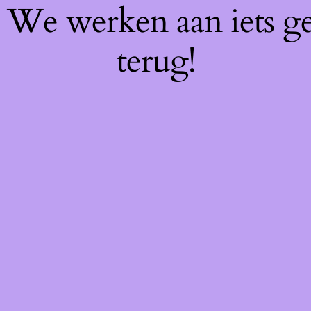
f! We werken aan iets g
terug!