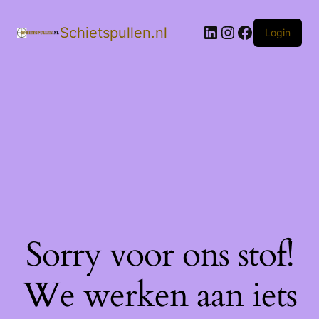
LinkedIn
Instagram
Facebook
Schietspullen.nl
Login
Sorry voor ons stof!
We werken aan iets