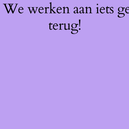
f! We werken aan iets g
terug!