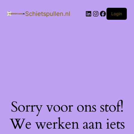
LinkedIn
Instagram
Facebook
Schietspullen.nl
Login
Sorry voor ons stof!
We werken aan iets