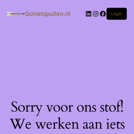
LinkedIn
Instagram
Facebook
Schietspullen.nl
Login
Sorry voor ons stof!
We werken aan iets