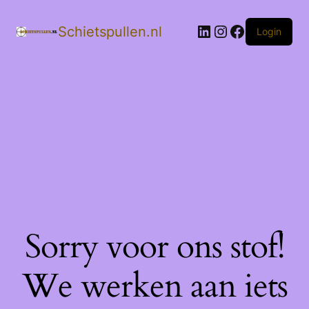
LinkedIn
Instagram
Facebook
Schietspullen.nl
Login
Sorry voor ons stof!
We werken aan iets