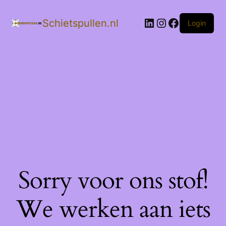
LinkedIn
Instagram
Facebook
Schietspullen.nl
Login
Sorry voor ons stof!
We werken aan iets