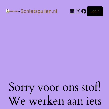
LinkedIn
Instagram
Facebook
Schietspullen.nl
Login
Sorry voor ons stof!
We werken aan iets