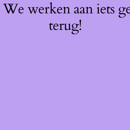
f! We werken aan iets g
terug!