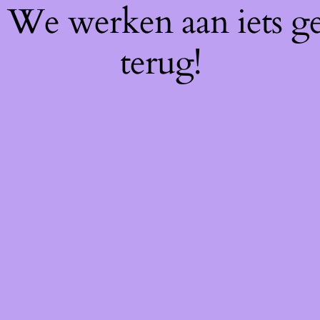
f! We werken aan iets g
terug!