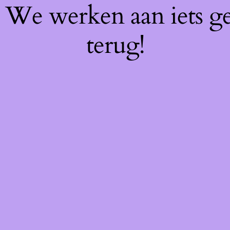
f! We werken aan iets g
terug!