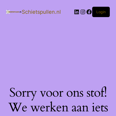
LinkedIn
Instagram
Facebook
Schietspullen.nl
Login
Sorry voor ons stof!
We werken aan iets