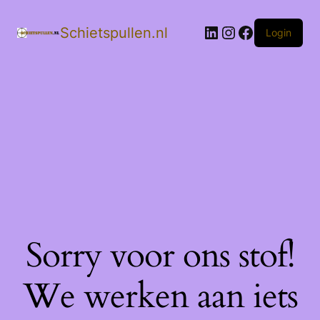
LinkedIn
Instagram
Facebook
Schietspullen.nl
Login
Sorry voor ons stof!
We werken aan iets