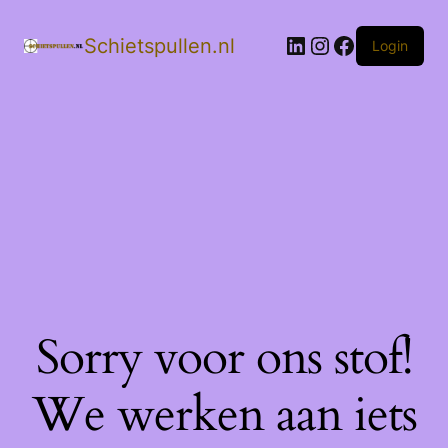
LinkedIn
Instagram
Facebook
Schietspullen.nl
Login
Sorry voor ons stof!
We werken aan iets