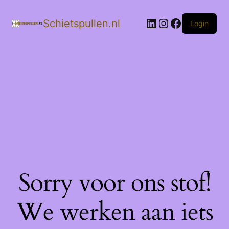
LinkedIn
Instagram
Facebook
Schietspullen.nl
Login
Sorry voor ons stof!
We werken aan iets