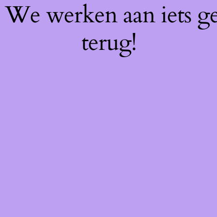
f! We werken aan iets g
terug!