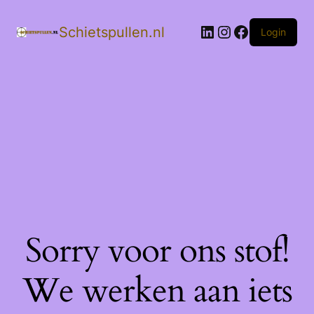
LinkedIn
Instagram
Facebook
Schietspullen.nl
Login
Sorry voor ons stof!
We werken aan iets