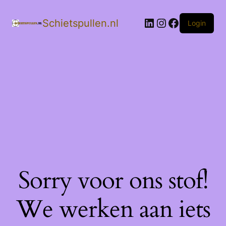
LinkedIn
Instagram
Facebook
Schietspullen.nl
Login
Sorry voor ons stof!
We werken aan iets