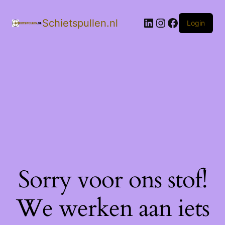
LinkedIn
Instagram
Facebook
Schietspullen.nl
Login
Sorry voor ons stof!
We werken aan iets