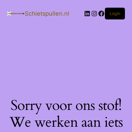
LinkedIn
Instagram
Facebook
Schietspullen.nl
Login
Sorry voor ons stof!
We werken aan iets