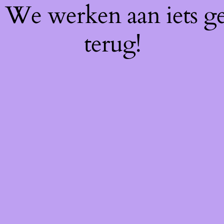
f! We werken aan iets g
terug!