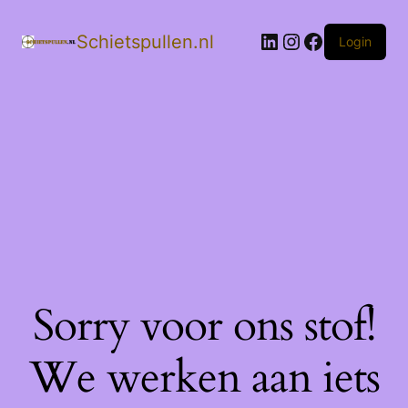
LinkedIn
Instagram
Facebook
Schietspullen.nl
Login
Sorry voor ons stof!
We werken aan iets