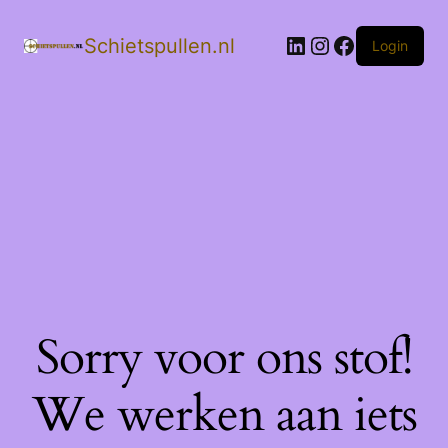
LinkedIn
Instagram
Facebook
Schietspullen.nl
Login
Sorry voor ons stof!
We werken aan iets