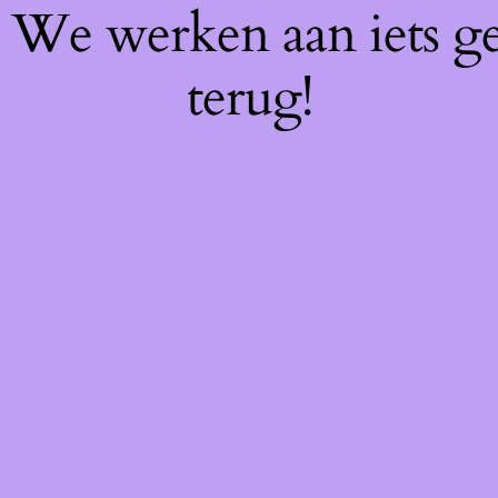
f! We werken aan iets g
terug!