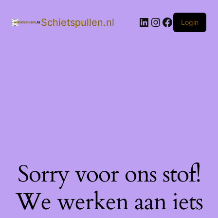
LinkedIn
Instagram
Facebook
Schietspullen.nl
Login
Sorry voor ons stof!
We werken aan iets