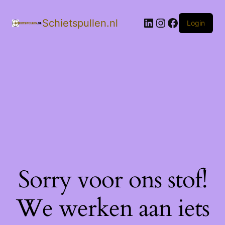
LinkedIn
Instagram
Facebook
Schietspullen.nl
Login
Sorry voor ons stof!
We werken aan iets