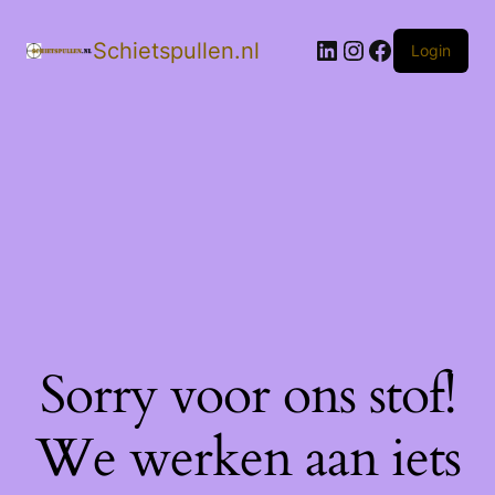
LinkedIn
Instagram
Facebook
Schietspullen.nl
Login
Sorry voor ons stof!
We werken aan iets