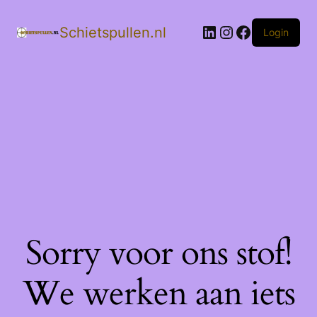
LinkedIn
Instagram
Facebook
Schietspullen.nl
Login
Sorry voor ons stof!
We werken aan iets