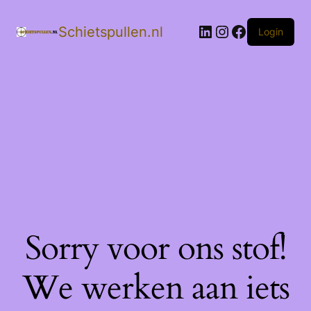
LinkedIn
Instagram
Facebook
Schietspullen.nl
Login
Sorry voor ons stof!
We werken aan iets