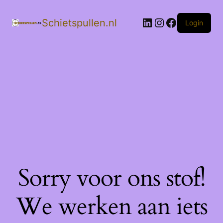
LinkedIn
Instagram
Facebook
Schietspullen.nl
Login
Sorry voor ons stof!
We werken aan iets