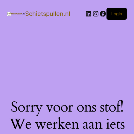
LinkedIn
Instagram
Facebook
Schietspullen.nl
Login
Sorry voor ons stof!
We werken aan iets