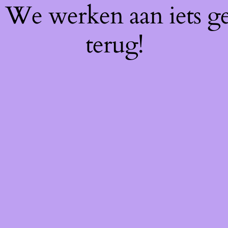
f! We werken aan iets g
terug!