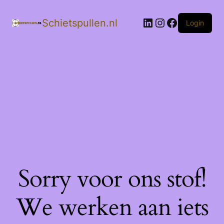
LinkedIn
Instagram
Facebook
Schietspullen.nl
Login
Sorry voor ons stof!
We werken aan iets