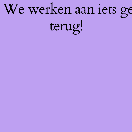
f! We werken aan iets g
terug!