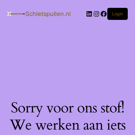
LinkedIn
Instagram
Facebook
Schietspullen.nl
Login
Sorry voor ons stof!
We werken aan iets