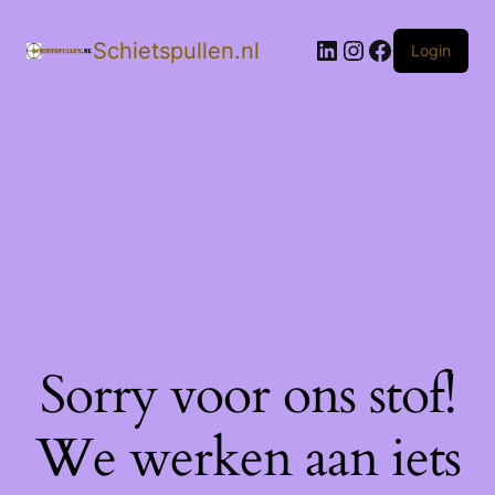
LinkedIn
Instagram
Facebook
Schietspullen.nl
Login
Sorry voor ons stof!
We werken aan iets