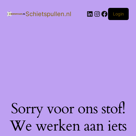
LinkedIn
Instagram
Facebook
Schietspullen.nl
Login
Sorry voor ons stof!
We werken aan iets