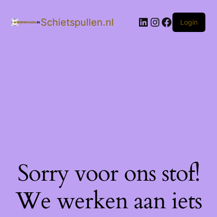
LinkedIn
Instagram
Facebook
Schietspullen.nl
Login
Sorry voor ons stof!
We werken aan iets