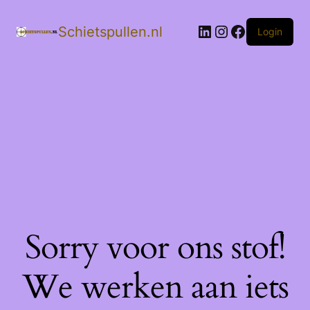
LinkedIn
Instagram
Facebook
Schietspullen.nl
Login
Sorry voor ons stof!
We werken aan iets