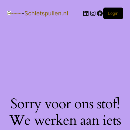
LinkedIn
Instagram
Facebook
Schietspullen.nl
Login
Sorry voor ons stof!
We werken aan iets