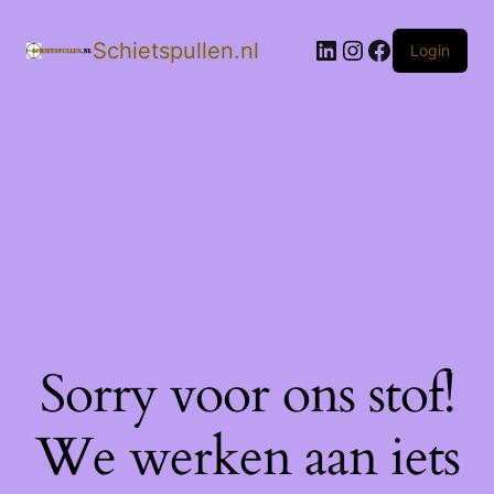
LinkedIn
Instagram
Facebook
Schietspullen.nl
Login
Sorry voor ons stof!
We werken aan iets