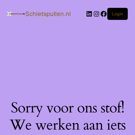
LinkedIn
Instagram
Facebook
Schietspullen.nl
Login
Sorry voor ons stof!
We werken aan iets