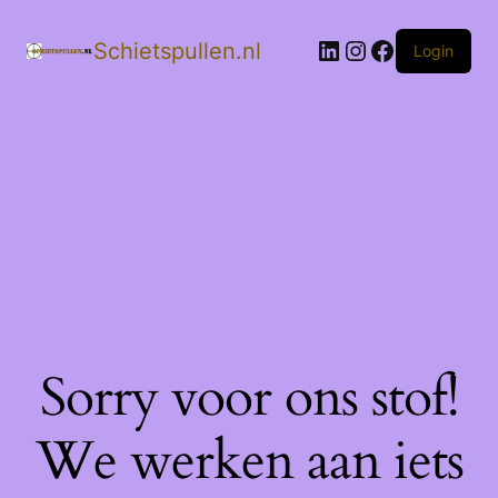
LinkedIn
Instagram
Facebook
Schietspullen.nl
Login
Sorry voor ons stof!
We werken aan iets