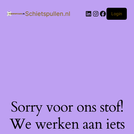
LinkedIn
Instagram
Facebook
Schietspullen.nl
Login
Sorry voor ons stof!
We werken aan iets